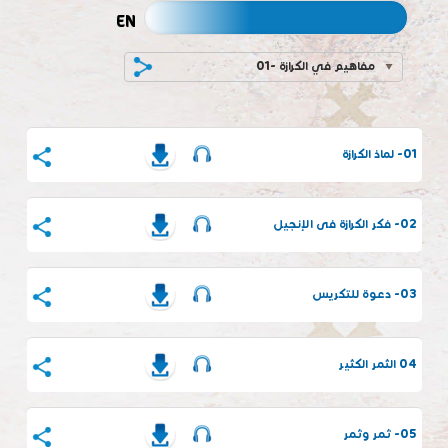
EN
01- مفاهيم في الكرازة
01- لماذ الكرازة
02- فكر الكرازة فى الإنجيل
03- دعوة للتكريس
04 الثمر الكثير
05- ثمر وثمر