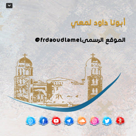
أبونا داود لمعي
الموقع الرسمى
@frdaoudlamei