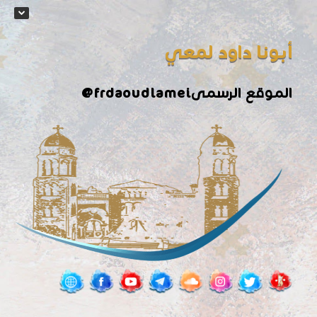
أبونا داود لمعي
الموقع الرسمى
@frdaoudlamei