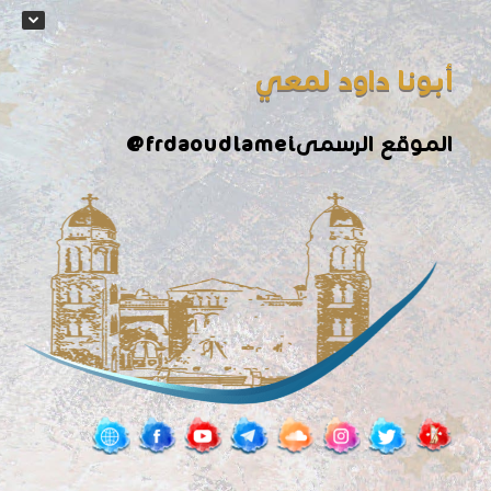
أبونا داود لمعي
الموقع الرسمى
@frdaoudlamei