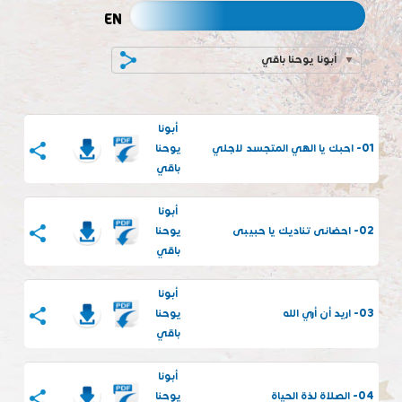
EN
أبونا يوحنا باقي
أبونا
01- احبك يا الهي المتجسد لاجلي
يوحنا
باقي
أبونا
02- احضانى تناديك يا حبيبى
يوحنا
باقي
أبونا
03- اريد أن أري الله
يوحنا
باقي
أبونا
04- الصلاة لذة الحياة
يوحنا