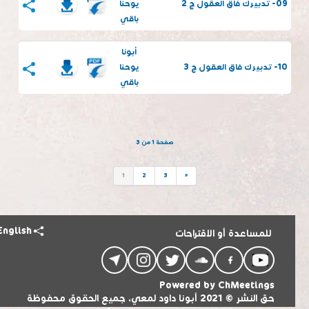
09- تدبيرك فاق العقول ج 2
يوحنا
باقي
أبونا
10- تدبيرك فاق العقول ج 3
يوحنا
باقي
صفحة 1 من 3
1
2
3
»
English
للمساعدة أو الاقتراحات
Powered by
ChMeetings
حق النشر © 2021 أبونا داود لمعي. جميع الحقوق محفوظة