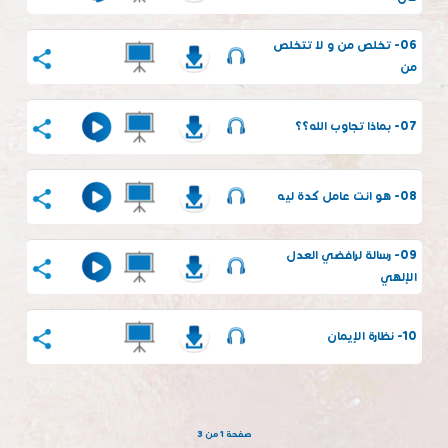
06- تخلص من و لا تتخلص
من
07- بماذا تجاوب الله؟؟
08- هو انت عامل كدة ليه
09- رسالة لرافضي العدل
الإلهي
10- نظارة الإيمان
صفحة 1 من 3