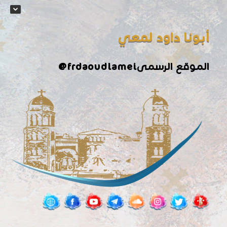
أبونا داود لمعي
الموقع الرسمى
@frdaoudlamei