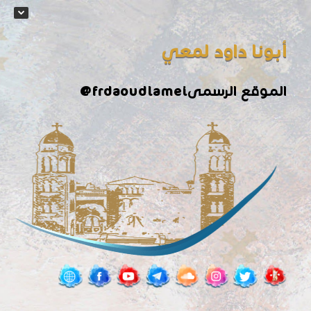
أبونا داود لمعي
@frdaoudlamei
الموقع الرسمى