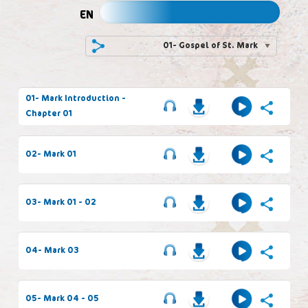
EN
01- Gospel of St. Mark
01- Mark Introduction -
Chapter 01
02- Mark 01
03- Mark 01 - 02
04- Mark 03
05- Mark 04 - 05