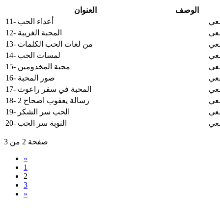
الوصف
العنوان
معي
11- أعداء الحب
معي
12- المحبة الغريبة
معي
13- من لغات الحب الكلمات
معي
14- لمسات الحب
معي
15- محبة المخدومين
معي
16- صور المحبة
معي
17- المحبة في سفر راعوث
معي
18- رسالة يعقوب اصحاح 2
معي
19- الحب سر الشكر
معي
20- التوبة سر الحب
صفحة 2 من 3
«
1
2
3
»