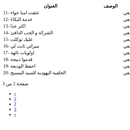
الوصف
العنوان
معي
11- عتقت امنا حواء
معي
12- خدمة البكاء
معي
13- اكثر جدا
معي
14- الشركة و الحب الدافئ
معي
15- عليك توكلت
معي
16- ميراثي ثابت لي
معي
17- اولويات تائهة
معي
18- قدموا ذبيحة
معي
19- احفظ الوديعة
معي
20- الخلفية اليهودية للسيد المسيح
صفحة 2 من 3
«
1
2
3
»